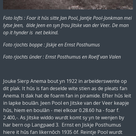
Foto lofts : Foar it hûs sitte Jan Pool, Jantje Pool-Jonkman mei
lytse Jeen, âlde Jeen en syn frou Jitske van der Veer. De man
op it hynder is net bekind.
Foto rjochts boppe : Jiskje en Ernst Posthumus
F
oto rjochts ûnder : Ernst Posthumus en Roelf van Valen
Jouke Sierp Anema bout yn 1922 in arbeiderswente op
dit plak. It hûs is fan deselde wite stien as de pleats fan
Anema. It dak hat de foarm fan in piramide. Efter hûs leit
in lapke boulân. Jeen Pool en Jitske van der Veer keapje
hûs, hiem en boulân - mei elkoar 0.28.60 ha - foar f.
2.400,-. As Jitske widdo wurdt komt sy yn te wenjen by
har bern op Langpaed 3. Ernst en Jiskje Posthumus
hiere it hûs fan likernôch 1935 ôf. Reintje Pool wurdt