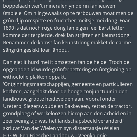
boppelaach wêr’t mineralen yn de rin fan ieuwen
útspiele. Om hjir gewaaks op te ferbouwen moat men de
grûn djip omspitte en fruchtber meitsje mei dong. Foar
1890 is dat noch rûge dong fan eigen fee. Earst letter
komme der terpierde, drek fan strjitten en keunstdong.
Benammen de komst fan keunstdong makket de earme
sângrûn geskikt foar lânbou.
Dan giet it hurd mei it omsetten fan de heide. Troch de
opgeande tiid wurde grûnferbettering en ûntginning op
withoefolle plakken oppakt.
‘Ontginningsmaatschappijen, gemeente en particulieren
kochten, aangelokt door de hooge conjunctuur in den
landbouw, groote heidevelden aan. Vooral onder
Ureterp, Siegerswoude en Bakkeveen, zetten de tractor,
grondploeg of werkeloozen hierop aan den arbeid en in
zeer weinig tijd was het landschapsbeeld veranderd.’
skriuwt Van der Wielen yn syn dissertaasje (Wielen
H.G.W, Een Friesche Landbouw - Veenkolonie,