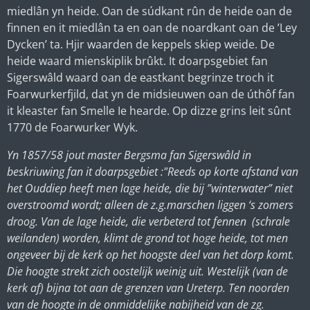
miedlân yn heide. Oan de súdkant rûn de heide oan de
finnen en it miedlân ta en oan de noardkant oan de ’Ley
Dycken’ ta. Hjir waarden de keppels skiep weide. De
heide waard mienskiplik brûkt. It doarpsgebiet fan
Sigerswâld waard oan de eastkant begrinze troch it
Foarwurkerfjild, dat yn de midsieuwen oan de úthôf fan
it kleaster fan Smelle Ie hearde. Op dizze grins leit sûnt
1770 de Foarwurker Wyk.
Yn 1857/58 jout master Bergsma fan Sigerswâld in
beskriuwing fan it doarpsgebiet :"Reeds op korte afstand van
het Ouddiep heeft men lage heide, die bij ”winterwater” niet
overstroomd wordt; alleen de z.g.marschen liggen ‘s zomers
droog. Van de lage heide, die verbeterd tot fennen (schrale
weilanden) worden, klimt de grond tot hoge heide, tot men
ongeveer bij de kerk op het hoogste deel van het dorp komt.
Die hoogte strekt zich oostelijk weinig uit. Westelijk (van de
kerk af) bijna tot aan de grenzen van Ureterp. Ten noorden
van de hoogte in de onmiddelijke nabijheid van de zg.