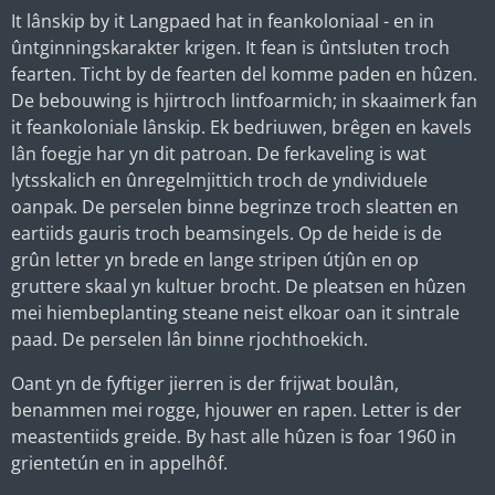
It lânskip by it Langpaed hat in feankoloniaal - en in
ûntginningskarakter krigen. It fean is ûntsluten troch
fearten. Ticht by de fearten del komme paden en hûzen.
De bebouwing is hjirtroch lintfoarmich; in skaaimerk fan
it feankoloniale lânskip. Ek bedriuwen, brêgen en kavels
lân foegje har yn dit patroan. De ferkaveling is wat
lytsskalich en ûnregelmjittich troch de yndividuele
oanpak. De perselen binne begrinze troch sleatten en
eartiids gauris troch beamsingels. Op de heide is de
grûn letter yn brede en lange stripen útjûn en op
gruttere skaal yn kultuer brocht. De pleatsen en hûzen
mei hiembeplanting steane neist elkoar oan it sintrale
paad. De perselen lân binne rjochthoekich.
Oant yn de fyftiger jierren is der frijwat boulân,
benammen mei rogge, hjouwer en rapen. Letter is der
meastentiids greide. By hast alle hûzen is foar 1960 in
grientetún en in appelhôf.