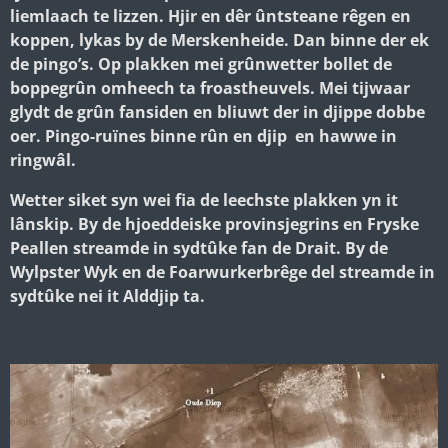
liemlaach te lizzen. Hjir en dêr ûntsteane rêgen en
koppen, lykas by de Merskenheide. Dan binne der ek
de pingo’s. Op plakken mei grûnwetter bollet de
boppegrûn omheech ta froastheuvels. Mei tijwaar
glydt de grûn fansiden en bliuwt der in djippe dobbe
oer. Pingo-ruïnes binne rûn en djip en hawwe in
ringwâl.
Wetter siket syn wei fia de leechste plakken yn it
lânskip. By de hjoeddeiske provinsjegrins en Fryske
Peallen streamde in sydtûke fan de Drait. By de
Wylpster Wyk en de Foarwurkerbrêge del streamde in
sydtûke nei it Alddjip ta.