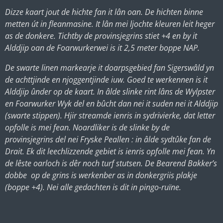
Dizze kaart jout de hichte fan it lân oan. De hichten binne
metten út in fleanmasine. It lân mei ljochte kleuren leit heger
as de donkere. Tichtby de provinsjegrins stiet +4 en by it
Alddjip oan de Foarwurkerwei is it 2,5 meter boppe NAP.
De swarte linen markearje it doarpsgebied fan Sigerswâld yn
de achttjinde en njoggentjinde iuw. Goed te werkennen is it
Alddjip ûnder op de kaart. In âlde slinke rint lâns de Wylpster
en Foarwurker Wyk del en bûcht dan nei it suden nei it Alddjip
(swarte stippen). Hjir streamde ienris in sydrivierke, dat letter
opfolle is mei fean. Noardliker is de slinke by de
provinsjegrins del nei Fryske Peallen : in âlde sydtûke fan de
Drait. Ek dit leechlizzende gebiet is ienris opfolle mei fean. Yn
de lêste oarloch is dêr noch turf stutsen. De Bearend Bakker’s
dobbe op de grins is werkenber as in donkergriis plakje
(boppe +4). Nei alle gedachten is dit in pingo-ruïne.