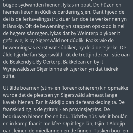
bûgde sydwanden hienen, lykas in boat. De hûzen en
hiemen lieten in dúdlike oardering sjen. Oant hjoed de
dei is de ferkavelingsstruktuer fan doe te werkennen yn
it lânskip. Oft de bewenning yn stappen opskood is nei
de hegere sânregen, lykas dat by Weinterp blykber it
gefal wie, is by Sigerswâld net dúdlik. Faaks wie de
bewenningsas earst wat súdliker, by de âlde tsjerke. De
âlde tsjerke fan Sigerswâld - út de trettjinde ieu - stie oan
de Beakendyk. By Oerterp, Bakkefean en by it
Wynjewâldster Skjer binne ek tsjerken yn dat tiidrek
stifte.
Ut âlde boarnen (stim- en floreenkohieren) kin opmakke
wurde dat de pleatsen yn Sigerswâld almeast lange
kavels hienen. Fan it Alddjip oan de feanskieding ta. De
feanskieding is de gritenij- en provinsjegrins. De
bedriuwen hienen fee en bou. Tichtby hûs wie it boulân
en in kamp foar it melkfee. Op it lege lân, tsjin it Alddjip
oan, leinen de miedlannen en de finnen. Tusken bou- en