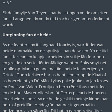
H.A."
Ek de famylje Van Teyens hat besittingen yn de omkriten
fan it Langpaed, dy yn dy tiid troch erfgenamten ferkocht
wurde.
Untginning fan de heide
As de feanterij by it Langpaed foarby is, wurdt der wat
heide oanmakke by de spultsjes oan de wiken. Yn de tiid
fan it ferfeanjen keapje arbeiders in stikje lân foar bou
en greide en sette dêr ienfâldige wenten. Soks smyt net
tefolle op. Manlju geane maitiids nei de feanterijen yn
Drinte. Guon ferhiere har as hantsjemier op de Klaai of
as boerefeint yn Dútslân. Lykas pake Jouke fan Jan Kroes
en Roelf van Valen. Froulju en bern rêde thús mei it fee
en de bou. Master Allershof út Oerterp leart de boeren
en arbeiders hoe’t sy de heide geskikt meitsje kinne foar
bou- of greidlân. Heidegrûn hat oer it generaal in
podzolprofyl yn sângrûn. Dit hat in earme, griiseftige