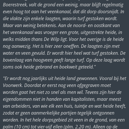
Boerestreek, valt de grond een weinig, maar blijft regelmatig
even hoog tot aan het veenkanaal, dat dit dorp doorsnijdt. In
die vlakte zijn enkele laagten, waarin turf gestoken wordt.
Maar van weinig betekenis. Aan de noord- en oostkant van
het veenkanaal was vroeger een grote, uitgestrekte heide, in
welks midden thans De Wilp ligt. Voor het overige is de heide
nog aanwezig. Het is hier zeer oneffen. De laagten zijn met
water en veen gevuld. Er wordt hier heel wat turf gestoken. De
bovenlaag van hoogveen geeft lange turf. Op deze laag wordt
soms ook heide gebrand en boekweit geteeld."
"Er wordt nog jaarlijks uit heide land gewonnen. Vooral bij het
Voorwerk. Doordat er eerst nog veen afgegraven moet
worden gaat het niet zo snel als men wil. Tevens zijn hier de
eigendommen niet in handen van kapitalisten, maar meest
van arbeiders, van wie elk een huis, tuintje en wat heide heeft,
zodat er geen aanmerkelijke partijen tegelijk ontgonnen
worden. In het hele dorpsgebied zit veen in de grond, van een
palm (10 cm) tot vier-vijf ellen (plm. 2.20 m). Alleen op de