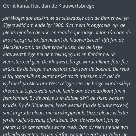
Oer it kanaal leit dan de Klauwertsbrêge.
Jan Wagenaar beskriuwt de sitewaasje oan de Binnenwei yn
Sigerswâld om ende by 1900. Syn mem is opgroeid op de
pleats njonken de ark- en reaukoöperaasje. It lân rûn oan de
provinsjegrins ta. Jan neamt de Klauwertsreed, dy't fan de
Mersken komt, de Binnenwei krúst, oer de hege
Klauwertsbrêge nei de provinsjegrins en fierder nei de
Hearsterreed giet. De Klauwertsbrêge wurdt allinne foar fee
brûkt. By de brêge is in opslachplak foar de boeren. De reed
is frij tagonklik en wurdt brûkt troch minsken dy't nei de
wykmerk yn Mearum-West reizgje. Oer de brêge wurde skiep
dreaun út Sigerswâld nei de heide oan de noardkant fan it
feankanaal. By de brêge is in dobbe dêr’t de skiep wosken
wurde. By de Binnenwei, krekt westlik fan de Klauwertsreed,
stiet in grutte pleats mei in skieppehok. Dizze pleats is letter
yn de ruilferkaveling ôfbrutsen. Oan de westkant fan dy
pleats is de saneamde swarte reed. Oan dy reed steane twa
arbeiderswenten. Yn ien dêrfan wennet Geart van Valen, de