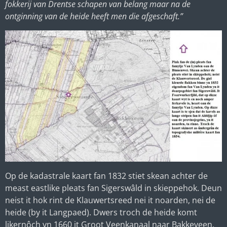
fokkerij van Drentse schapen van belang maar na de
ontginning van de heide heeft men die afgeschaft.”
Op de kadastrale kaart fan 1832 stiet skean achter de
meast eastlike pleats fan Sigerswâld in skieppehok. Deun
neist it hok rint de Klauwertsreed nei it noarden, nei de
heide (by it Langpaed). Dwers troch de heide komt
likernôch yn 1660 it Groot Veenkanaal naar Bakkeveen.