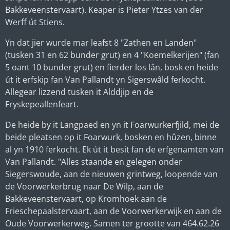
Bakkeveenstervaart). Keaper is Pieter Ytzes van der
Werff út Stiens.
Yn dat jier wurde mar leafst 8 "Zathen en Landen"
(tusken 31 en 62 bunder grut) en 4 "Koemelkerijen" (fan
5 oant 10 bunder grut) en fierder los lân, bosk en heide
út it erfskip fan Van Pallandt yn Sigerswâld ferkocht.
Allegear lizzend tusken it Alddjip en de
Fryskepeallenfeart.
De heide by it Langpaed en yn it Foarwurkerfjild, mei de
beide pleatsen op it Foarwurk, bosken en hûzen, binne
al yn 1910 ferkocht. Ek út it besit fan de erfgenamten van
Van Pallandt. "Alles staande en gelegen onder
Siegerswoude, aan de nieuwen grintweg, loopende van
de Voorwerkerbrug naar De Wilp, aan de
Bakkeveenstervaart, op Kromhoek aan de
Frieschepaalstervaart, aan de Voorwerkerwijk en aan de
Oude Voorwerkerweg. Samen ter grootte van 464.62.26