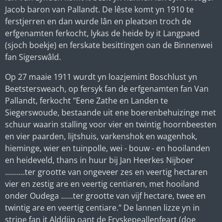
Jacob baron van Pallandt. De lêste komt yn 1910 te
ferstjerren en dan wurde lân en pleatsen troch de
erfgenamten ferkocht, lykas de heide by it Langpaed
(sjoch boekje) en ferskate besittingen oan de Binnenwei
fan Sigerswâld.
Op 27 maaie 1911 wurdt yn loazjemint Boschlust yn
Beetstersweach, op fersyk fan de erfgenamten fan Van
Pallandt, ferkocht "Eene Zathe en Landen te
Siegerswoude, bestaande uit ene boerenbehuizinge met
schuur waarin stalling voor vier en twintig hoornbeesten
en vier paarden, lijtshuis, varkenshok en wagenhok,
hieminge, wier en tuinpolle, wei - bouw - en hooilanden
en heideveld, thans in huur bij Jan Heerkes Nijboer
..........ter grootte van ongeveer zes en veertig hectaren
vier en zestig are en veertig centiaren, met hooiland
onder Oudega ......ter grootte van vijf hectare, twee en
twintig are en veertig centiare." De lannen lizze yn in
stripe fan it Alddjip oant de Fryskepeallenfeart (doe