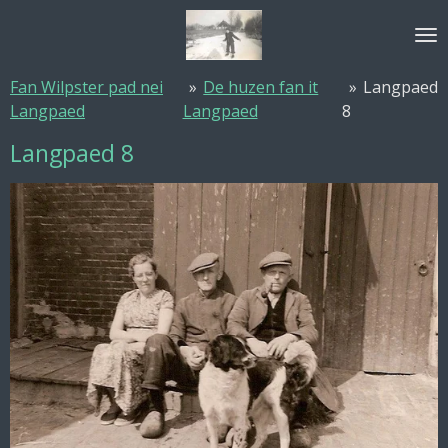
Ga
direct
naar
Fan Wilpster pad nei
»
De huzen fan it
»
Langpaed
de
Langpaed
Langpaed
8
hoofdinhoud
Langpaed 8