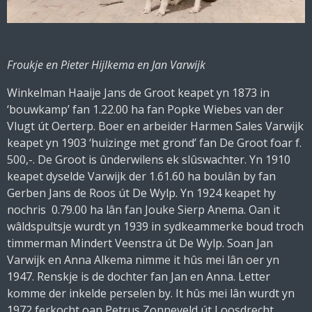
Froukje en Pieter Hijlkema en Jan Varwijk
Winkelman Haaije Jans de Groot keapet yn 1873 in
‘bouwkamp’ fan 1.22.00 ha fan Popke Wiebes van der
Vlugt út Oerterp. Boer en arbeider Harmen Sales Varwijk
keapet yn 1903 ‘huizinge met grond’ fan De Groot foar f.
500,-. De Groot is ûnderwilens ek slûswachter. Yn 1910
keapet dyselde Varwijk der 1.61.60 ha boulân by fan
Gerben Jans de Roos út De Wylp. Yn 1924 keapet hy
nochris 0.79.00 ha lân fan Jouke Sierp Anema. Oan it
wâldspultsje wurdt yn 1939 in sydkeammerke boud troch
timmerman Mindert Veenstra út De Wylp. Soan Jan
Varwijk en Anna Alkema nimme it hûs mei lân oer yn
1947. Renskje is de dochter fan Jan en Anna. Letter
komme der inkelde perselen by. It hûs mei lân wurdt yn
1972 ferkocht oan Petrus Zonneveld út Loosdrecht.