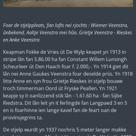
Foar de stjelppleats, fan lofts nei rjochts : Wiemer Veenstra,
ûnbekend, Aaltje Veenstra mei hûn, Grietje Veenstra - Rieskes
en Anke Veenstra
Keapman Fokke de Vries út De Wylp keapet yn 1913 in
stripe lân fan 5.86.00 ha fan Constant Willem Lunsingh
Scheurleer út Den Haach foar f. 2.000,-. Yn 1914 giet dit
lân nei Anne Gaukes Veenstra foar deselde priis. Yn 1918
litte Anne en syn frou Grietje Rieskes in stjelp bouwe
troch timmerman Oord út Fryske Peallen. Yn 1921
keapje sy it oanlizzend stik lân - 1.61.60 ha - fan Sijbe
Riedstra. Dit lân leit yn it ferlingde fan Langpaed 3 en 5
en is foarhinne ien lange kavel fan de feart oan de
provinsjegrins ta.
De stjelp wurdt yn 1937 nochris 5 meter langer makke