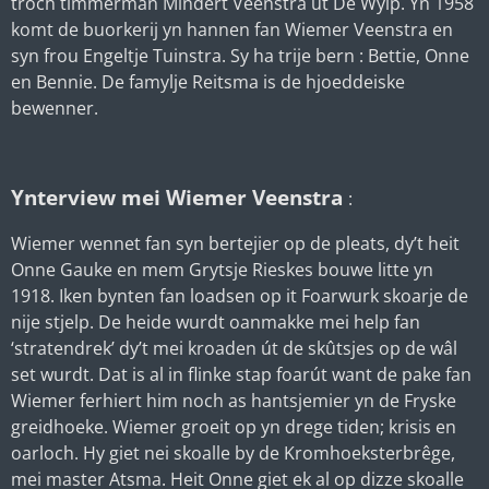
troch timmerman Mindert Veenstra út De Wylp. Yn 1958
komt de buorkerij yn hannen fan Wiemer Veenstra en
syn frou Engeltje Tuinstra. Sy ha trije bern : Bettie, Onne
en Bennie. De famylje Reitsma is de hjoeddeiske
bewenner.
Ynterview mei Wiemer Veenstra
:
Wiemer wennet fan syn bertejier op de pleats, dy’t heit
Onne Gauke en mem Grytsje Rieskes bouwe litte yn
1918. Iken bynten fan loadsen op it Foarwurk skoarje de
nije stjelp. De heide wurdt oanmakke mei help fan
‘stratendrek’ dy’t mei kroaden út de skûtsjes op de wâl
set wurdt. Dat is al in flinke stap foarút want de pake fan
Wiemer ferhiert him noch as hantsjemier yn de Fryske
greidhoeke. Wiemer groeit op yn drege tiden; krisis en
oarloch. Hy giet nei skoalle by de Kromhoeksterbrêge,
mei master Atsma. Heit Onne giet ek al op dizze skoalle