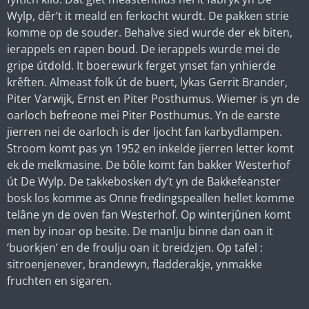
Wylp, dêr’t it meald en ferkocht wurdt. De pakken strie
komme op de souder. Behalve sied wurde der ek biten,
ierappels en rapen boud. De ierappels wurde mei de
gripe útdold. It boerewurk ferget ynset fan ynhierde
krêften. Almeast folk út de buert, lykas Gerrit Brander,
Piter Varwijk, Ernst en Piter Posthumus. Wiemer is yn de
oarloch befreone mei Piter Posthumus. Yn de earste
jierren nei de oarloch is der ljocht fan karbydlampen.
Stroom komt pas yn 1952 en inkelde jierren letter komt
ek de melkmasine. De bôle komt fan bakker Westerhof
út De Wylp. De takkebosken dy’t yn de Bakkefeanster
bosk los komme as Onne fredingspeallen hellet komme
telâne yn de oven fan Westerhof. Op winterjûnen komt
men by inoar op besite. De manlju binne dan oan it
‘buorkjen’ en de froulju oan it breidzjen. Op tafel :
sitroenjenever, brandewyn, fladderakje, ynmakke
fruchten en sigaren.