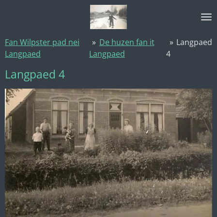
Ga
direct
naar
Fan Wilpster pad nei
»
De huzen fan it
»
Langpaed
de
Langpaed
Langpaed
4
hoofdinhoud
Langpaed 4