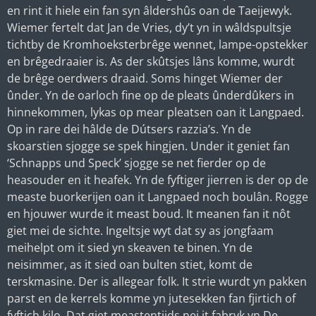
en rint it hiele ein fan syn âldershûs oan de Taeijewyk.
Wiemer fertelt dat Jan de Vries, dy’t yn in wâldspultsje
tichtby de Kromhoeksterbrêge wennet, lampe-opstekker
en brêgedraaier is. As der skûtsjes lâns komme, wurdt
de brêge oerdwers draaid. Soms hinget Wiemer der
ûnder. Yn de oarloch fine op de pleats ûnderdûkers in
hinnekommen, lykas op mear pleatsen oan it Langpaed.
Op in rare dei hâlde de Dútsers razzia’s. Yn de
skoarstien sjogge se spek hingjen. Under it geniet fan
‘Schnapps und Speck’ sjogge se net fierder op de
heasouder en it heafek. Yn de fyftiger jierren is der op de
measte buorkerijen oan it Langpaed noch boulân. Rogge
en hjouwer wurde it meast boud. It meanen fan it nôt
giet mei de sichte. Ingeltsje wyt dat sy as jongfaam
meihelpt om it sied yn skeaven te binen. Yn de
neisimmer, as it sied oan bulten stiet, komt de
terskmasine. Der is allegear folk. It strie wurdt yn pakken
parst en de kerrels komme yn jutesekken fan fjirtich of
fyftich kilo. Dat giet meastentiids nei it fabryk yn De