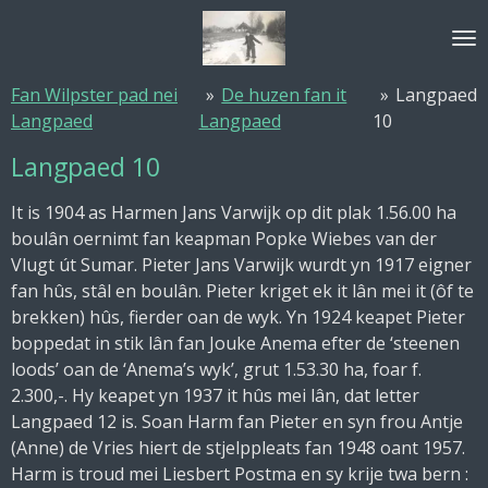
Ga
direct
naar
Fan Wilpster pad nei
»
De huzen fan it
»
Langpaed
de
Langpaed
Langpaed
10
hoofdinhoud
Langpaed 10
It is 1904 as Harmen Jans Varwijk op dit plak 1.56.00 ha
boulân oernimt fan keapman Popke Wiebes van der
Vlugt út Sumar. Pieter Jans Varwijk wurdt yn 1917 eigner
fan hûs, stâl en boulân. Pieter kriget ek it lân mei it (ôf te
brekken) hûs, fierder oan de wyk. Yn 1924 keapet Pieter
boppedat in stik lân fan Jouke Anema efter de ‘steenen
loods’ oan de ‘Anema’s wyk’, grut 1.53.30 ha, foar f.
2.300,-. Hy keapet yn 1937 it hûs mei lân, dat letter
Langpaed 12 is. Soan Harm fan Pieter en syn frou Antje
(Anne) de Vries hiert de stjelppleats fan 1948 oant 1957.
Harm is troud mei Liesbert Postma en sy krije twa bern :